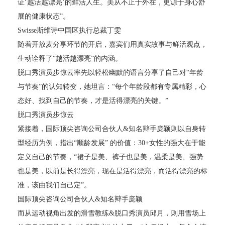
证‘越活越漂亮’的鲜活人生。美从不止于外在，更源于身心舒
展的健康状态”。
Swisse斯维诗中国区执行总裁丁雯
随着开放麦分享环节的开启，嘉宾们用真实故事与鲜活观点，
生动诠释了“越活越漂亮”的内涵。
脱口秀演员步惊云率先以轻松幽默的语言分享了自己对“年龄
与节奏”的认知转变，她坦言：“每个年龄段都有专属精彩，心
态好、找到自己的节奏，才是活得漂亮的关键。”
脱口秀演员步惊云
紧接着，国际顶尖咨询公司合伙人&知名辩手庞颖则以自身转
型经历为例，指出“顺龄发展” 的价值：30+女性的强大在于能
定义自己的节奏，“裙子是美、裤子也是美，温柔是美、强势
也是美，以前是长得漂亮，现在是活得漂亮，而活得漂亮的标
准，该由我们自己定”。
国际顶尖咨询公司合伙人&知名辩手庞颖
而从运动视角出发的滑雪教练&脱口秀演员邱月，则用雪场上