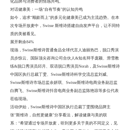
化品牌与消费者的情感共鸣。
对话健康美：一场“自有节奏”的认知共鸣
如今，追求“顺龄而上”的多元化健康美已成为主流趋势。在本
次专场开放麦中，Swisse 斯维诗搭建自由发声平台，让不同特
质的美被看见。
展开剩余84%
现场，Swisse斯维诗普通食品全球代言人迪丽热巴，脱口秀演
员步惊云、国际顶尖咨询公司合伙人&知名辩手庞颖、滑雪教
练&脱口秀演员邱月、双语脱口秀演员Norah，及Swisse斯维诗
中国区执行总裁丁雯、Swisse斯维诗科学交流总监刘威、
Swisse斯维诗市场总监余妍琪、Swisse斯维诗电商业务副总监
白腾飞、Swisse斯维诗抖音电商业务副总监陈艳琼等多位代表
莅临现场。
活动伊始，Swisse斯维诗中国区执行总裁丁雯围绕品牌主
张“斯维诗，自然更健康”分享看法，解读健康与美的联
系：“希望通过专场开放麦，听到更多关于美的不同定义，见