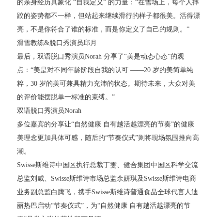
的亲身经历具象化 “自我定义” 的力量：“在雪场上，每个人摔
跤的姿势都不一样，但站起来继续滑行的样子都很美。活得漂
亮，不是你符合了谁的标准，而是你定义了自己的规则。”
滑雪教练&脱口秀演员邱月
最后，双语脱口秀演员Norah 分享了“美是动态心态”的观
点：“美是对不同年龄阶段自我的认可 ——20 岁的美简单纯
粹，30 岁的美可兼具精力充沛的状态。期待未来，大众对美
的评价能摆脱单一标准的束缚。”
双语脱口秀演员Norah
多位嘉宾的分享让“自然健康 自有越活越漂亮的节奏”的健康
美理念更加具体可感，随后的“节奏仪式”则将现场氛围推向高
潮。
Swisse斯维诗中国区执行总裁丁雯、健合集团中国区科学交流
总监刘威、Swisse斯维诗市场总监余妍琪及Swisse斯维诗电商
业务副总监白腾飞，携手Swisse斯维诗普通食品全球代言人迪
丽热巴启动“节奏仪式”，为“自然健康 自有越活越漂亮的节