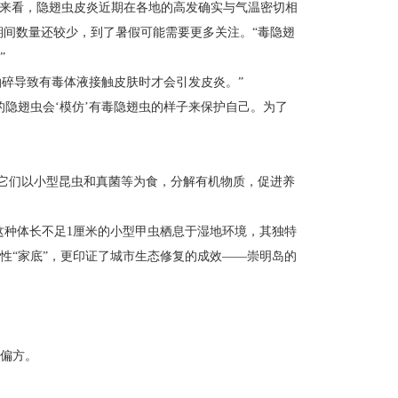
度来看，隐翅虫皮炎近期在各地的高发确实与气温密切相
期间数量还较少，到了暑假可能需要更多关注。“毒隐翅
”
拍碎导致有毒体液接触皮肤时才会引发皮炎。”
隐翅虫会‘模仿’有毒隐翅虫的样子来保护自己。为了
—它们以小型昆虫和真菌等为食，分解有机物质，促进养
。这种体长不足1厘米的小型甲虫栖息于湿地环境，其独特
性“家底”，更印证了城市生态修复的成效——崇明岛的
偏方。