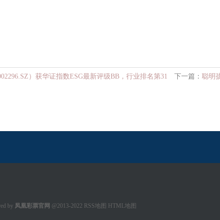
02296.SZ）获华证指数ESG最新评级BB，行业排名第31
下一篇：
聪明孩
ed by
凤凰彩票官网
@2013-2022
RSS地图
HTML地图