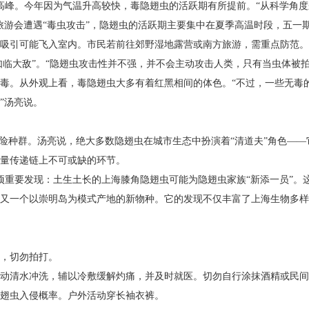
到高峰。今年因为气温升高较快，毒隐翅虫的活跃期有所提前。“从科学角
旅游会遭遇“毒虫攻击”，隐翅虫的活跃期主要集中在夏季高温时段，五一
吸引可能飞入室内。市民若前往郊野湿地露营或南方旅游，需重点防范。
如临大敌”。“隐翅虫攻击性并不强，并不会主动攻击人类，只有当虫体被
毒。从外观上看，毒隐翅虫大多有着红黑相间的体色。“不过，一些无毒的
”汤亮说。
危险种群。汤亮说，绝大多数隐翅虫在城市生态中扮演着“清道夫”角色—
量传递链上不可或缺的环节。
一项重要发现：土生土长的上海膝角隐翅虫可能为隐翅虫家族“新添一员”
又一个以崇明岛为模式产地的新物种。它的发现不仅丰富了上海生物多样
，切勿拍打。
动清水冲洗，辅以冷敷缓解灼痛，并及时就医。切勿自行涂抹酒精或民间
翅虫入侵概率。户外活动穿长袖衣裤。