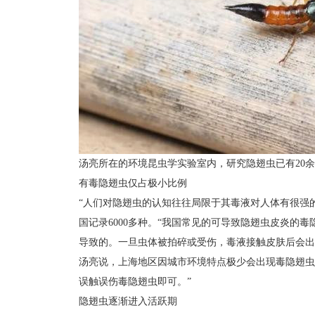
汤亮所在的环境昆虫学实验室内，研究隐翅虫已有20
有毒隐翅虫仅占极小比例
“人们对隐翅虫的认知往往局限于其毒液对人体有很强
国记录6000多种。“我国常见的可导致隐翅虫皮炎
导致的。一旦虫体被拍碎或受伤，毒液接触皮肤后会出
汤亮说，上海地区因城市环境特点极少会出现毒隐翅虫
误触误伤毒隐翅虫即可。”
隐翅虫逐渐进入活跃期