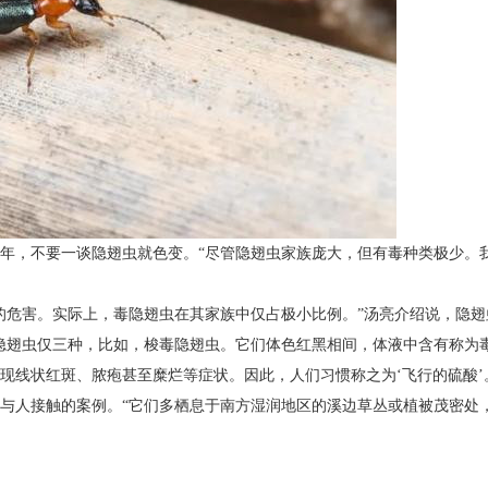
余年，不要一谈隐翅虫就色变。“尽管隐翅虫家族庞大，但有毒种类极少。
的危害。实际上，毒隐翅虫在其家族中仅占极小比例。”汤亮介绍说，隐翅
的毒隐翅虫仅三种，比如，梭毒隐翅虫。它们体色红黑相间，体液中含有称
现线状红斑、脓疱甚至糜烂等症状。因此，人们习惯称之为‘飞行的硫酸’
与人接触的案例。“它们多栖息于南方湿润地区的溪边草丛或植被茂密处