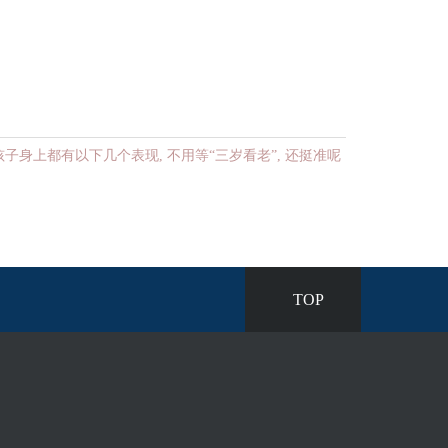
子身上都有以下几个表现, 不用等“三岁看老”, 还挺准呢
TOP