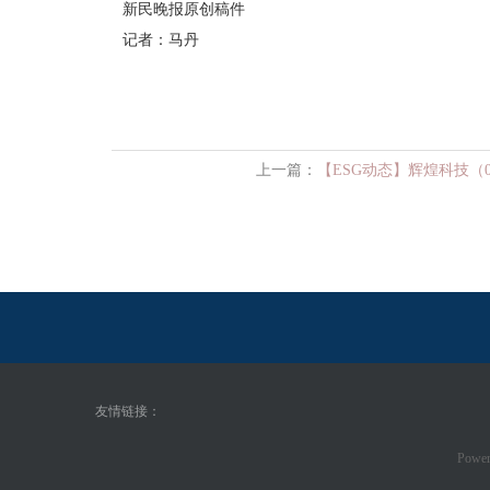
新民晚报原创稿件
记者：马丹
上一篇：
【ESG动态】辉煌科技（0
友情链接：
Power